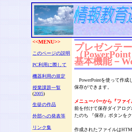
<<MENU>>
プレゼンテ
（PowerPoi
このページの説明
基本機能－We
PC利用に際して
機器利用の規定
PowerPointを使っ
保存ができます。
授業課題一覧
(
2005
)
メニューバーから『ファイル
生徒の作品
前を付けて保存ダイアログ
たのち 『保存』ボタンを
外部への発表等
リンク集
作成されたファイルはHT