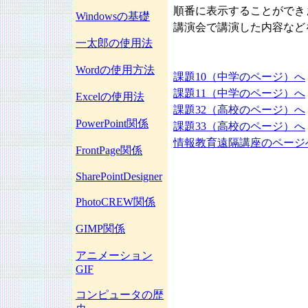
順番に表示することができ
Windowsの基礎
講演会で講演した内容など
一太郎の使用法
Wordの使用方法
課題10（中学のページ）へ
課題11（中学のページ）へ
Excelの使用法
課題32（高校のページ）へ
PowerPoint関係
課題33（高校のページ）へ
情報教育遠隔講座のページ
FrontPage関係
SharePointDesigner
PhotoCREW関係
GIMP関係
アニメーション
GIF
コンピュータの歴