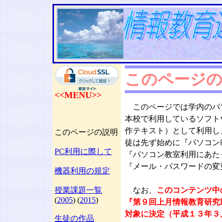
このページの
<<MENU>>
このページでは学内のパ
本校で利用しているソフト
作テキスト）として利用し
このページの説明
徒は先ず始めに『パソコン
PC利用に際して
『パソコン教室利用にあた
『メール・パスワードの変
機器利用の規定
授業課題一覧
なお、
このコンテンツ中
(
2005
) (
2015
)
『第９回上月情報教育研究
対象に決定（平成１３年３
生徒の作品