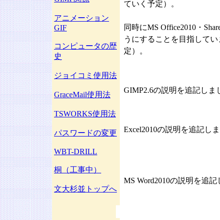
ていく予定）。
アニメーション
同時にMS Office2010・Sh
GIF
うにすることを目指しています（
コンピュータの歴
定）。
史
ジョイコミ使用法
GIMP2.6の説明を追記し
GraceMail使用法
TSWORKS使用法
Excel2010の説明を追記し
パスワードの変更
WBT-DRILL
桐（工事中）
MS Word2010の説明
文大杉並トップへ