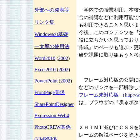
外部への発表等
学内での授業利用、本校
合の補講などに利用可能で
リンク集
も利用できることと思いま
今後、このコンテンツを
『
Windowsの基礎
役に立ちたいと思っており
一太郎の使用法
作成』のページも追加・更
研究課題に取り組もうと考
Word2010
(
2002
)
Excel2010
(
2002
)
フレーム対応版の公開に
PowerPoint
(
2002
)
などのリンクを一部解除し
FrontPage関係
フレーム未対応版 （http://www.bun
は、ブラウザの『戻るボタ
SharePointDesigner
Expression Web4
PhotoCREW関係
ＸＨＴＭＬ並びにＣＳＳを
レームの解説ページを除き
GIMP関係